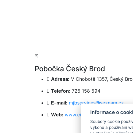
%
Pobočka Český Brod
Adresa:
V Chobotě 1357, Český Br
Telefon:
725 158 594
E-mail:
mjbservices@seznam.cz
Informace o cook
Web:
www.cistirnaceskybrod.cz/ce
Soubory cookie použí
výkonu a používání web