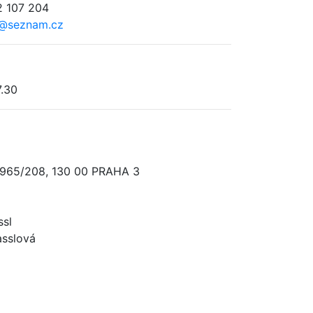
 107 204
s@seznam.cz
7.30
965/208, 130 00 PRAHA 3
ssl
asslová