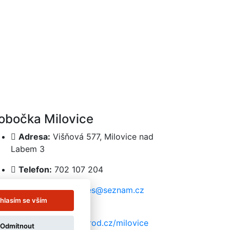
obočka Milovice
Adresa:
Višňová 577, Milovice nad
Labem 3
Telefon:
702 107 204
E-mail:
mjbservices@seznam.cz
hlasím se vším
Web:
www.cistirnaceskybrod.cz/milovice
Odmítnout