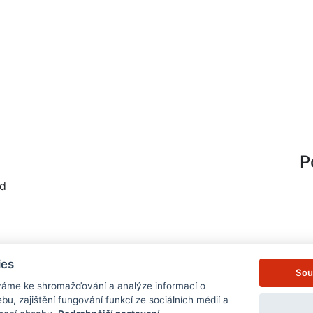
P
od
ies
skybrod
Sou
váme ke shromažďování a analýze informací o
u, zajištění fungování funkcí ze sociálních médií a