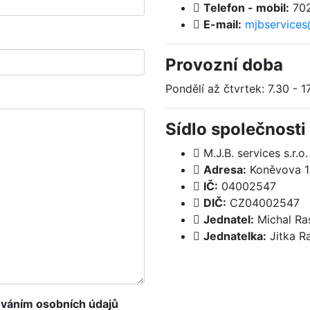
Telefon - mobil:
702
E-mail:
mjbservice
Provozní doba
Pondělí až čtvrtek: 7.30 - 1
Sídlo společnosti
M.J.B. services s.r.o.
Adresa:
Koněvova 1
IČ:
04002547
DIČ:
CZ04002547
Jednatel:
Michal Ra
Jednatelka:
Jitka R
ováním osobních údajů